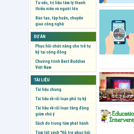
Tư vấn, trị liệu tâm lý thanh
thiếu niên và người lớn
Đào tạo, tập huấn, chuyển
giao công nghệ
DỰ ÁN
Phục hồi chức năng cho trẻ tự
kỷ tại cộng đồng
Chương trình Best Buddies
Việt Nam
TÀI LIỆU
Tài liệu chung
Tài liệu về rối loạn phổ tự kỷ
Tài liệu về rối loạn tăng động
giảm chú ý
Sách do trung tâm phát hành
Tóm tắt sách "Hỗ trợ phục hổi