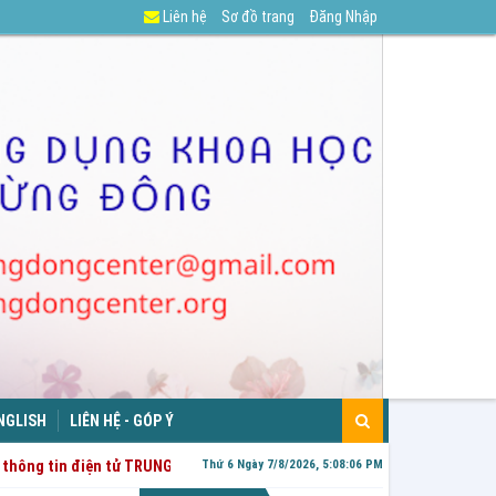
Liên hệ
Sơ đồ trang
Đăng Nhập
NGLISH
LIÊN HỆ - GÓP Ý
thông tin điện tử TRUNG TÂM NGHIÊN CỨU, ỨNG DỤNG KHOA HỌC TÂM LÝ 
Thứ 6 Ngày 7/8/2026, 5:08:07 PM