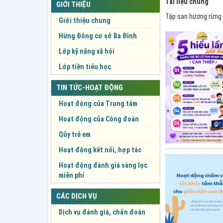
Tài liệu chung
GIỚI THIỆU
Tập san hương rừng
Giới thiệu chung
Hừng Đông cơ sở Ba Đình
Lớp kỹ năng xã hội
Lớp tiền tiểu học
TIN TỨC-HOẠT ĐỘNG
Hoạt động của Trung tâm
Hoạt động của Công đoàn
Qũy trẻ em
Hoạt động kết nối, hợp tác
Hoạt động đánh giá sàng lọc
miễn phí
CÁC DỊCH VỤ
Dịch vụ đánh giá, chẩn đoán