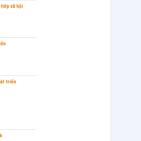
tiếp xã hội
iển
át triển
à