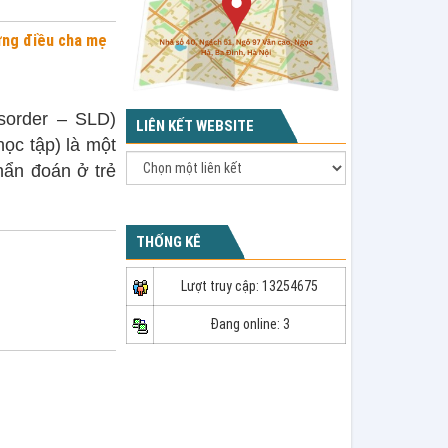
hững điều cha mẹ
isorder – SLD)
LIÊN KẾT WEBSITE
học tập) là một
hẩn đoán ở trẻ
THỐNG KÊ
Lượt truy cập: 13254675
Đang online: 3