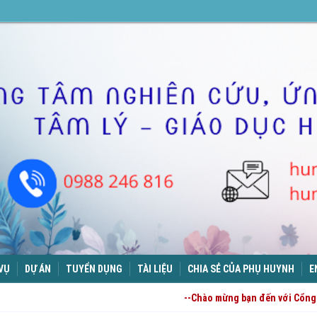
 VỤ
DỰ ÁN
TUYỂN DỤNG
TÀI LIỆU
CHIA SẺ CỦA PHỤ HUYNH
E
--Chào mừng bạn đến với Cổng 