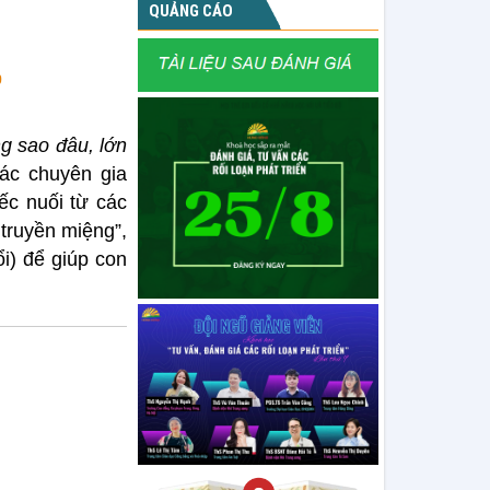
QUẢNG CÁO
p
g sao đâu, lớn
ác chuyên gia
ếc nuối từ các
 truyền miệng”,
ổi) để giúp con