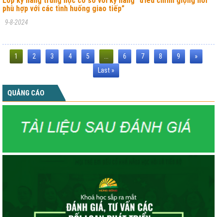
Lớp kỹ năng trung học cơ sở với kỹ năng “điều chỉnh giọng nói
phù hợp với các tình huống giao tiếp”
9-8-2024
1
2
3
4
5
...
6
7
8
9
»
Last »
QUẢNG CÁO