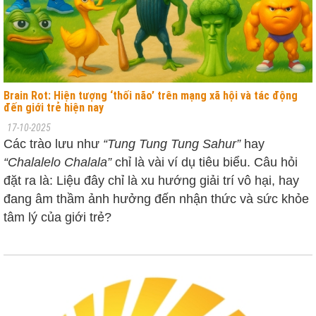
Brain Rot: Hiện tượng ‘thối não’ trên mạng xã hội và tác động
đến giới trẻ hiện nay
17-10-2025
Các trào lưu như
“Tung Tung Tung Sahur”
hay
“Chalalelo Chalala”
chỉ là vài ví dụ tiêu biểu. Câu hỏi
đặt ra là: Liệu đây chỉ là xu hướng giải trí vô hại, hay
đang âm thầm ảnh hưởng đến nhận thức và sức khỏe
tâm lý của giới trẻ?