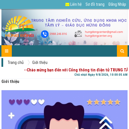
Liên hệ
Sơ đồ trang
Đăng Nhập
GIỚI
TIN
CÁC
DỰ
TUYỂN
TÀI
CHIA
ENGLISH
LIÊN
TRANG
THIỆU
TỨC-
DỊCH
ÁN
DỤNG
LIỆU
SẺ
HỆ
CHỦ
HOẠT
VỤ
CỦA
-
ĐỘNG
PHỤ
GÓP
HUYNH
Ý
Trang chủ
Giới thiệu
--Chào mừng bạn đến với Cổng thông tin điện tử TRUNG TÂM N
Chủ nhật Ngày 9/8/2026, 10:00:07 AM
Giới thiệu