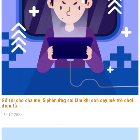
Gỡ rối cho cha mẹ: 5 phản ứng sai lầm khi con say mê trò chơi
điện tử
12-12-2025