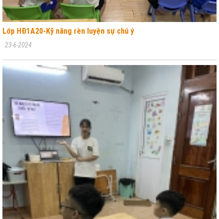
Lớp HĐ1A20-Kỹ năng rèn luyện sự chú ý
23-6-2024