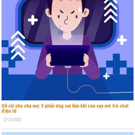
Gỡ rối cho cha mẹ: 5 phản ứng sai lầm khi con say mê trò chơi
điện tử
12-12-2025