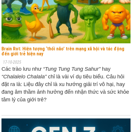
Brain Rot: Hiện tượng ‘thối não’ trên mạng xã hội và tác động
đến giới trẻ hiện nay
17-10-2025
Các trào lưu như
“Tung Tung Tung Sahur”
hay
“Chalalelo Chalala”
chỉ là vài ví dụ tiêu biểu. Câu hỏi
đặt ra là: Liệu đây chỉ là xu hướng giải trí vô hại, hay
đang âm thầm ảnh hưởng đến nhận thức và sức khỏe
tâm lý của giới trẻ?