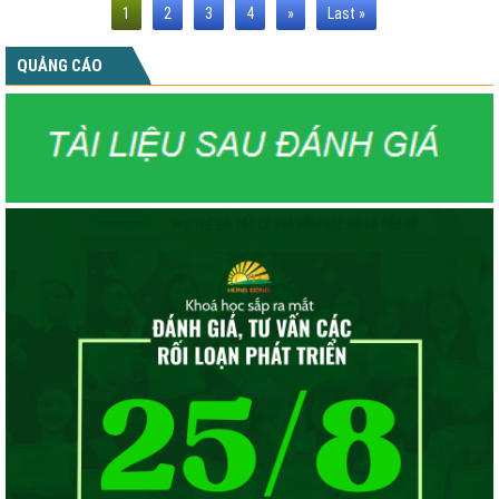
1
2
3
4
»
Last »
QUẢNG CÁO