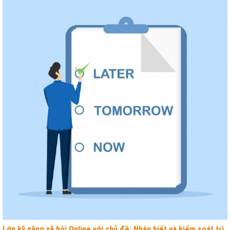
Lớp kỹ năng xã hội Online với chủ đề: Nhận biết và kiểm soát trì