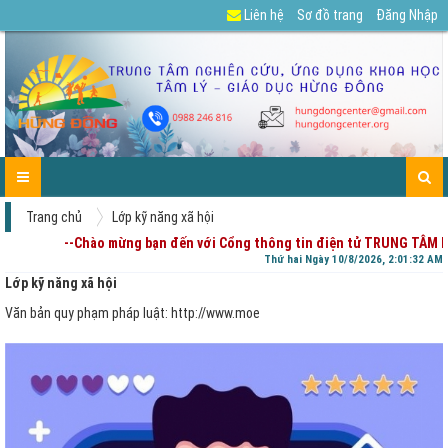
Liên hệ
Sơ đồ trang
Đăng Nhập
GIỚI
TIN
CÁC
DỰ
TUYỂN
TÀI
CHIA
ENGLISH
LIÊN
TRANG
THIỆU
TỨC-
DỊCH
ÁN
DỤNG
LIỆU
SẺ
HỆ
CHỦ
HOẠT
VỤ
CỦA
-
ĐỘNG
PHỤ
GÓP
HUYNH
Ý
Trang chủ
Lớp kỹ năng xã hội
--Chào mừng bạn đến với Cổng thông tin điện tử TRUNG TÂM NGHIÊN C
Thứ hai Ngày 10/8/2026, 2:01:35 AM
Lớp kỹ năng xã hội
Văn bản quy phạm pháp luật: http://www.moe